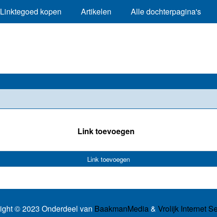
Linktegoed kopen
Artikelen
Alle dochterpagina's
Link toevoegen
Link toevoegen
ight © 2023 Onderdeel van
BaakmanMedia
&
Vrolijk Internet S